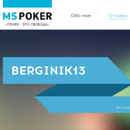
Обо мне
Отзывы
ПОКЕР - ЭТО СВОБОДА
BERGINIK13
No Limi