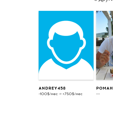
ANDREY458
РОМАН
-100$/мес -> +750$/мес
---