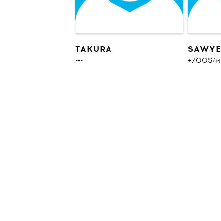
TAKURA
SAWYE
---
+700$/ме